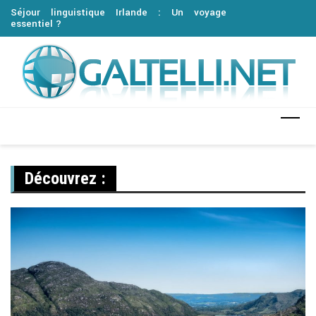
 de
Séjour linguistique Irlande : Un voyage
Le sticker trompe-
essentiel ?
déco ?
Découvrez :